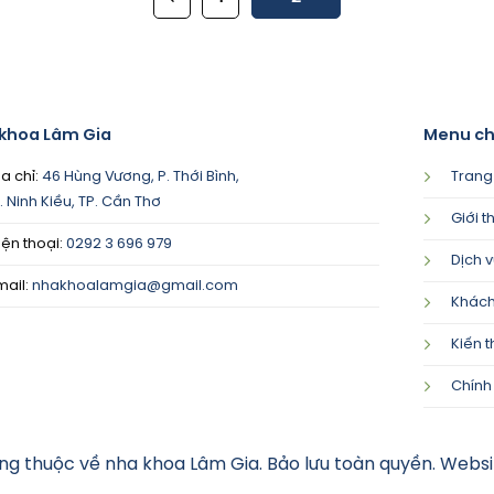
khoa Lâm Gia
Menu ch
ịa chỉ:
46 Hùng Vương, P. Thới Bình,
Trang
. Ninh Kiều, TP. Cần Thơ
Giới t
iện thoại:
0292 3 696 979
Dịch 
mail:
nhakhoalamgia@gmail.com
Khách
Kiến 
Chính
g thuộc về nha khoa Lâm Gia. Bảo lưu toàn quyền. Websi