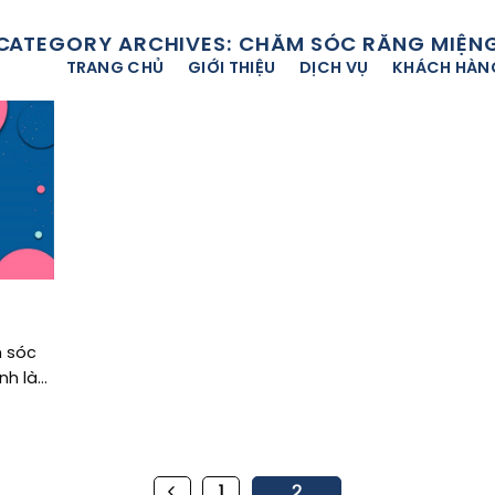
CATEGORY ARCHIVES:
CHĂM SÓC RĂNG MIỆN
TRANG CHỦ
GIỚI THIỆU
DỊCH VỤ
KHÁCH HÀN
m sóc
 là...
1
2